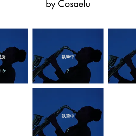
by Cosaelu
場所
執筆中
スケ
？
執筆中
？