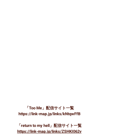
「Too Me」配信サイト一覧
https://link-map.jp/links/kNtqwFfB
「return to my hell」配信サイト一覧
https://link-map.jp/links/ZSHKI062v