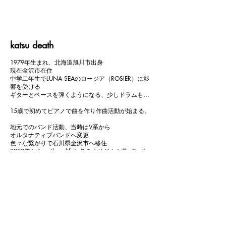
katsu death
1979年生まれ、北海道旭川市出身
現在金沢市在住
中学二年生でLUNA SEAのロージア（ROSIER）に影
響を受ける
ギターとベースを弾くようになる、少しドラムも…
15歳で初めてピアノで曲を作り作曲活動が始まる。
地元でのバンド活動、当時はV系から
オルタナティブバンドへ変更
色々な繋がりで石川県金沢市へ移住
2003年からnorthern lifeと名のオリジナル曲バンド
を立ち上げる
何度か休止もあり活動は連続していないが
2026年まで活動を続ける
現在休止中
katsu deathとしてソロ活動と去年から加入している
SIVIL現在シン・シビル
と平行に展開中