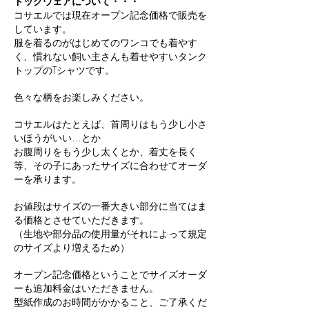
ドッグウェアについて・・・
​コサエル
では現在オープン記念価格で販売を
しています。
服を着るのがはじめてのワンコでも着やす
く、慣れない飼い主さんも着せやすいタンク
トップのTシャツです。
色々な柄をお楽しみください。
​コサエル
はたとえば、首周りはもう少し小さ
いほうがいい…とか
お腹周りをもう少し太くとか、着丈を長く
等、その子にあったサイズに合わせてオーダ
ーを承ります。
お値段はサイズの一番大きい部分に当てはま
る価格とさせていただきます。
（生地や部分品の使用量がそれによって規定
のサイズより増えるため）
オープン記念価格ということでサイズオーダ
ーも追加料金はいただきません。
型紙作成のお時間がかかること、ご了承くだ