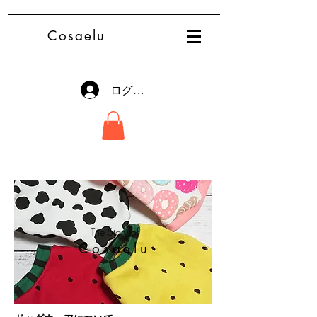
Cosaelu
ログイン
The Story of
Cosaelu