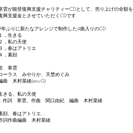
寒雲が能登復興支援チャリティーCDとして、売り上げの全額を
復興支援金とさせていただくCDです
9年ぶりに新たなアレンジで制作した4曲入りのCD
１，生きる
２，私の天使
３，春はアトリエ
４，素顔
歌 寒雲
コーラス みやりか、天埜めぐみ
編曲 木村菜緒(enu-G)
生きる、私の天使
...作詞 寒雲、作曲 関口由紀 編曲 木村菜緒
素顔、春はアトリエ...
作詞作曲編曲 木村菜緒