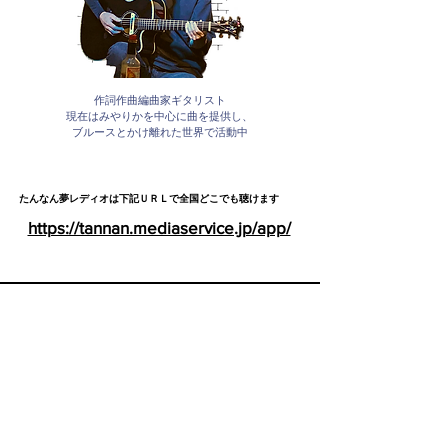
作詞作曲編曲家ギタリスト
現在はみやりかを中心に曲を提供し、
ブルースとかけ離れた世界で活動中
たんなん夢レディオは下記ＵＲＬで全国どこでも聴けます
https://tannan.mediaservice.jp/app/
Cosaelu Music Avenue
About
Shipping & Returns