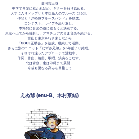
高岡市出身
中学で音楽に惹かれ始め、ギターを触り始める。
大学に入りドップリと本場黒人のブルースに傾倒。
仲間と「津軽屋ブルースバンド」を結成。
コンテスト、ライブを繰り返し、
本格的に音楽の道に進もうと決意する。
東京へ出てから挫折し、アマチュアのまま音楽を続ける。
富山と東京を行き来しながら
「SOUL互助会」を結成、継続して活動。
さらに別のユニット「ねずみ兄弟」を5年前より結成。
それぞれ違ったアプローチで活動中。
作詞、作曲、編曲、歌唱、演奏をこなす。
北は青森、南は沖縄まで展開、
今後も更なる高みを目指して
えぬ爺 (enu-G、木村菜緒)