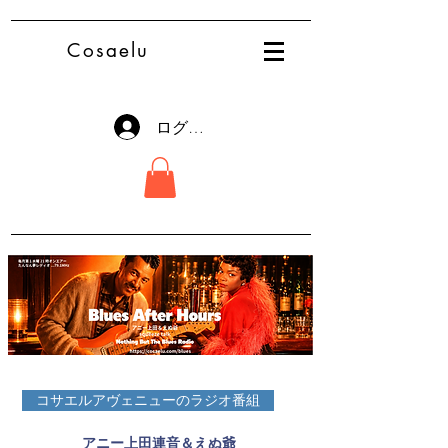
Cosaelu
ログイン
コサエルアヴェニューのラジオ番組
アニー上田連音＆えぬ爺